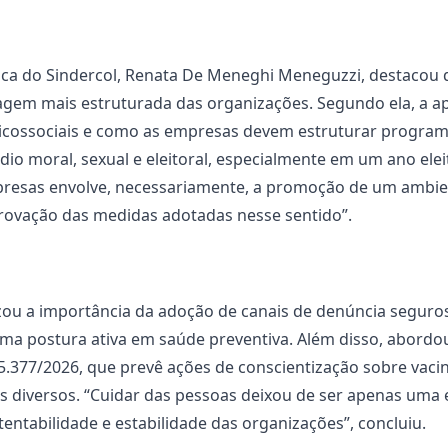
ica do Sindercol, Renata De Meneghi Meneguzzi, destacou 
agem mais estruturada das organizações. Segundo ela, a a
 psicossociais e como as empresas devem estruturar progra
io moral, sexual e eleitoral, especialmente em um ano elei
presas envolve, necessariamente, a promoção de um ambien
vação das medidas adotadas nesse sentido”.
zou a importância da adoção de canais de denúncia seguros
uma postura ativa em saúde preventiva. Além disso, abordo
 15.377/2026, que prevê ações de conscientização sobre vac
diversos. “Cuidar das pessoas deixou de ser apenas uma ex
tentabilidade e estabilidade das organizações”, concluiu.