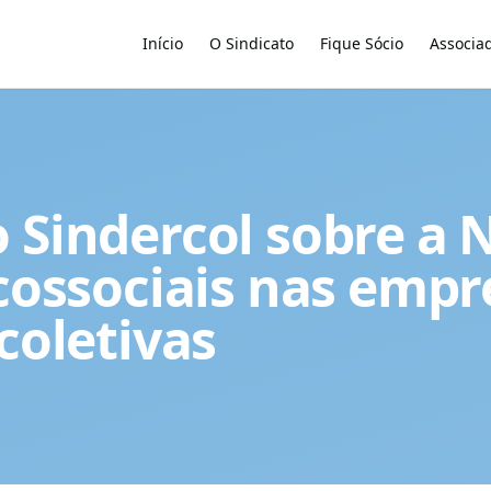
Início
O Sindicato
Fique Sócio
Associa
 Sindercol sobre a 
icossociais nas empr
coletivas